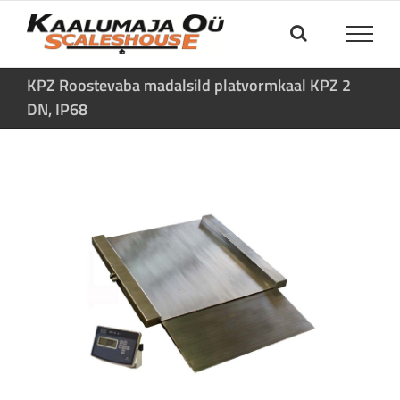
Skip
to
content
KPZ Roostevaba madalsild platvormkaal KPZ 2
DN, IP68