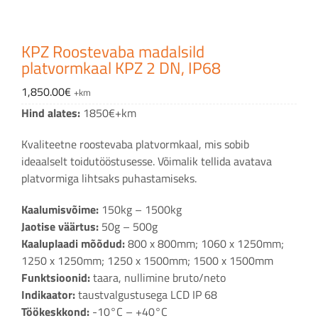
KPZ Roostevaba madalsild
platvormkaal KPZ 2 DN, IP68
1,850.00
€
+km
Hind alates:
1850€+km
Kvaliteetne roostevaba platvormkaal, mis sobib
ideaalselt toidutööstusesse. Võimalik tellida avatava
platvormiga lihtsaks puhastamiseks.
Kaalumisvõime:
150kg – 1500kg
Jaotise väärtus:
50g – 500g
Kaaluplaadi mõõdud:
800 x 800mm; 1060 x 1250mm;
1250 x 1250mm; 1250 x 1500mm; 1500 x 1500mm
Funktsioonid:
taara, nullimine bruto/neto
Indikaator:
taustvalgustusega LCD IP 68
Töökeskkond:
-10°C – +40°C