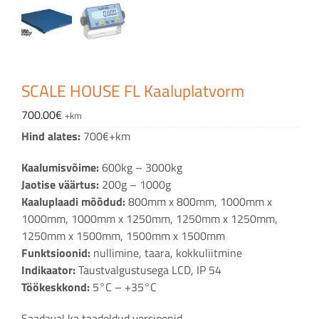
SCALE HOUSE FL Kaaluplatvorm
700.00
€
+km
Hind alates:
700€+km
Kaalumisvõime:
600kg – 3000kg
Jaotise väärtus:
200g – 1000g
Kaaluplaadi mõõdud:
800mm x 800mm, 1000mm x
1000mm, 1000mm x 1250mm, 1250mm x 1250mm,
1250mm x 1500mm, 1500mm x 1500mm
Funktsioonid:
nullimine, taara, kokkuliitmine
Indikaator:
Taustvalgustusega LCD, IP 54
Töökeskkond:
5°C – +35°C
Saadaval ka taadeldud versioonid