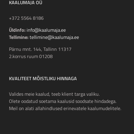
KAALUMAJA OÜ
+372 5564 8186
Üldinfo:
info@kaalumaja.ee
Tellimine:
tellimine@kaalumaja.ee
Pärnu mnt. 144, Tallinn 11317
2.korrus ruum 01208
KVALITEET MÕISTLIKU HINNAGA
Valides meie kaalud, teeb klient targa valiku.
Olete oodatud soetama kaalusid soodsate hindadega.
Meil on alati allahindlused erinevatele kaalumudelitele.