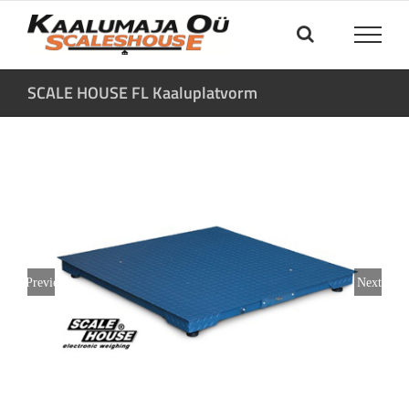
Skip
to
content
SCALE HOUSE FL Kaaluplatvorm
Previous
Next